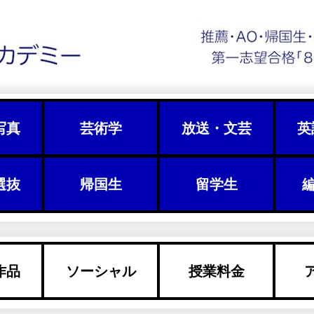
写真
芸術学
放送・文芸
英
選抜
帰国生
留学生
編
作品
ソーシャル
授業料金