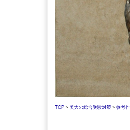
TOP
>
美大の総合受験対策
>
参考作