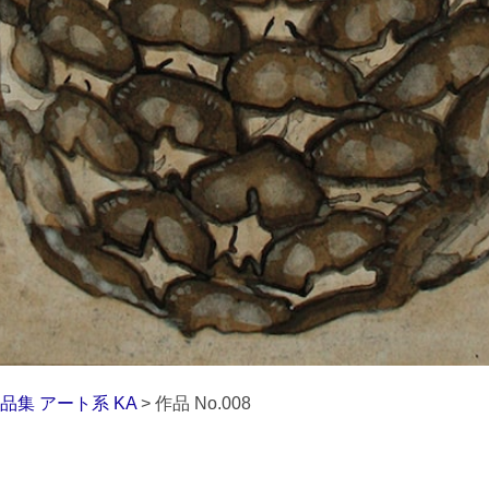
品集 アート系 KA
> 作品 No.008