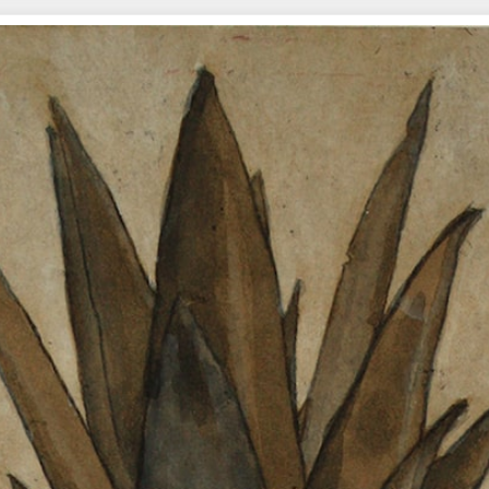
アート系 KA#008