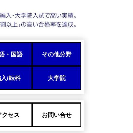
語・国語
その他分野
入/転科
大学院
アクセス
お問い合せ