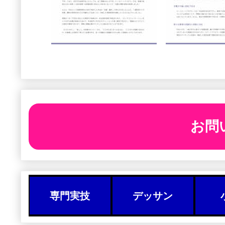
お問
専門実技
デッサン