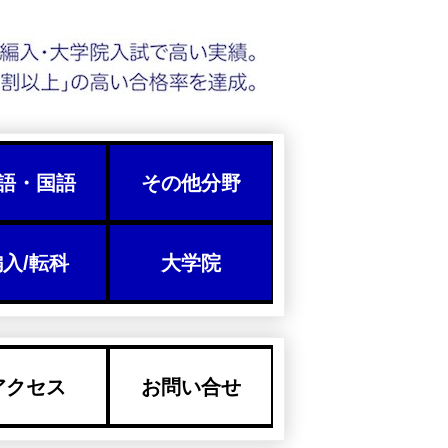
語・国語
その他分野
入/転科
大学院
アクセス
お問い合せ