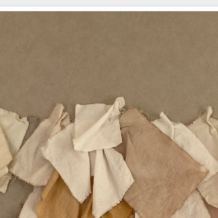
アート系 KM#004