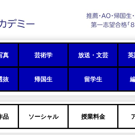
写真
芸術学
放送・文芸
英
選抜
帰国生
留学生
編
作品
ソーシャル
授業料金