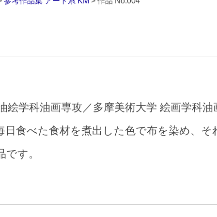
>
参考作品集 アート系 KM
> 作品 No.004
油絵学科油画専攻／多摩美術大学 絵画学科油
毎日食べた食材を煮出した色で布を染め、そ
品です。