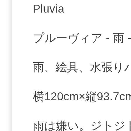
Pluvia
プルーヴィア - 雨 
雨、絵具、水張り
横120cm×縦93.7c
雨は嫌い。ジトジ