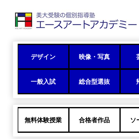
デザイン
映像・写真
一般入試
総合型選抜
無料体験授業
合格者作品
ソ