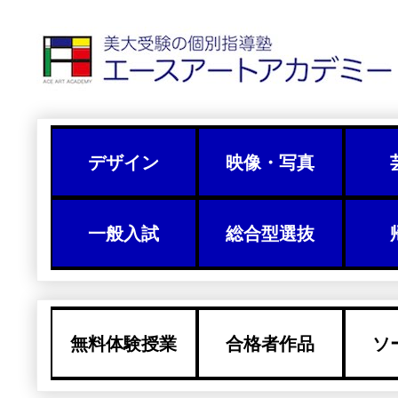
デザイン
映像・写真
一般入試
総合型選抜
無料体験授業
合格者作品
ソ