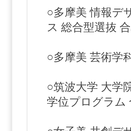
○多摩美 情報
ス 総合型選抜 
○多摩美 芸術学
○筑波大学 大学
学位プログラム