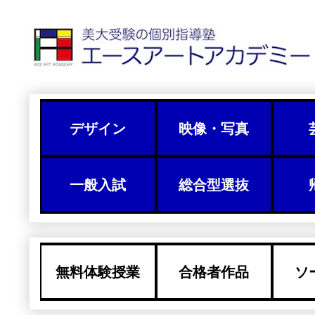
デザイン
映像・写真
一般入試
総合型選抜
無料体験授業
合格者作品
ソ