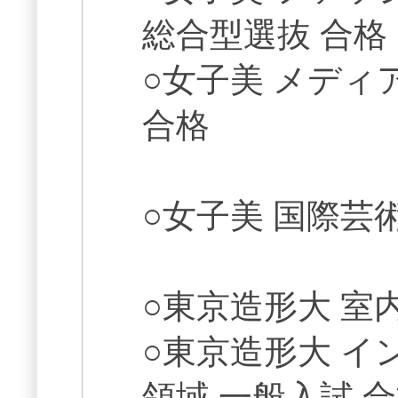
総合型選抜 合格
○女子美 メディ
合格
○女子美 国際芸
○東京造形大 室
○東京造形大 
領域 一般入試 