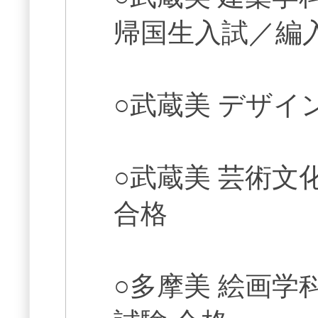
帰国生入試／編
○武蔵美 デザイ
○武蔵美 芸術文化
合格
○多摩美 絵画学