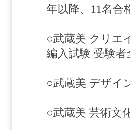
年以降、11名合
○武蔵美 クリ
編入試験 受験
○武蔵美 デザイ
○武蔵美 芸術文