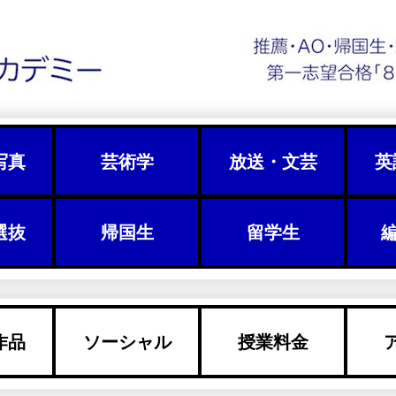
写真
芸術学
放送・文芸
英
選抜
帰国生
留学生
編
作品
ソーシャル
授業料金