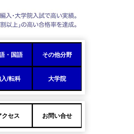
語・国語
その他分野
入/転科
大学院
アクセス
お問い合せ