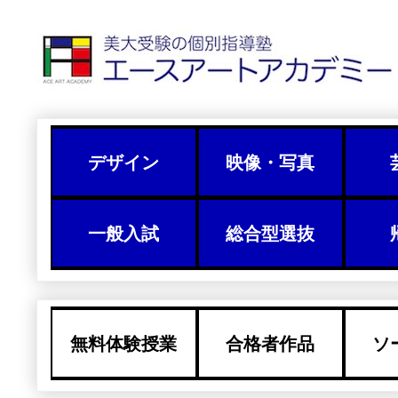
デザイン
映像・写真
一般入試
総合型選抜
無料体験授業
合格者作品
ソ