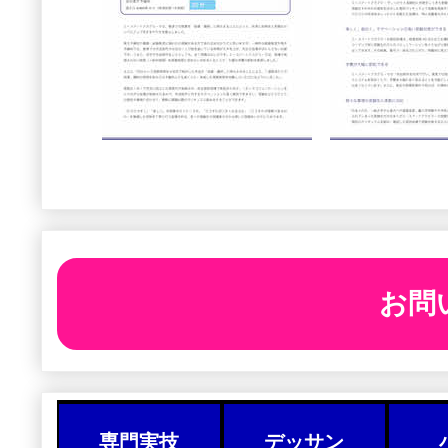
お問
専門実技
デッサン