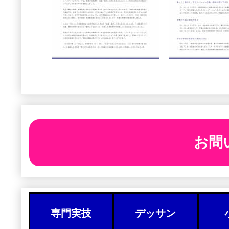
お問
専門実技
デッサン