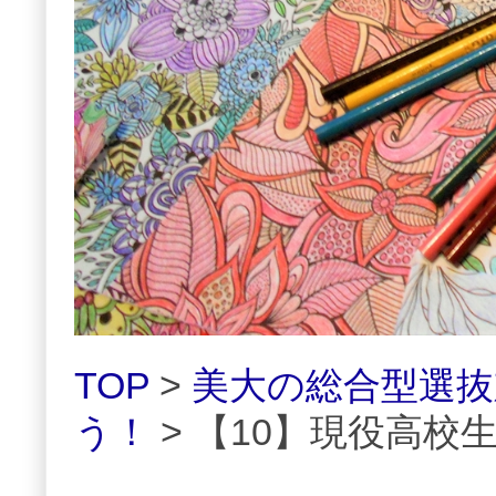
TOP
>
美大の総合型選
う！
> 【10】現役高