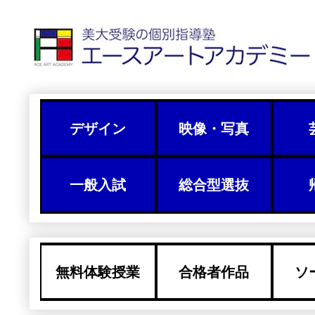
デザイン
映像・写真
一般入試
総合型選抜
無料体験授業
合格者作品
ソ