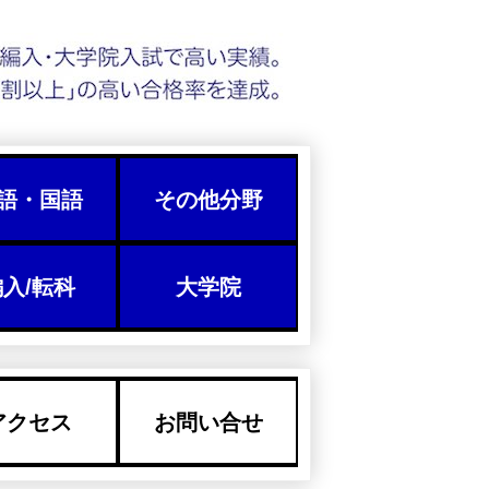
語・国語
その他分野
入/転科
大学院
アクセス
お問い合せ