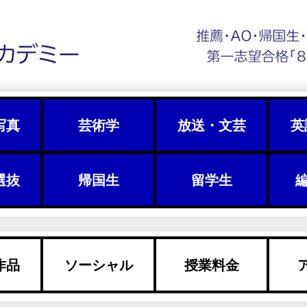
写真
芸術学
放送・文芸
英
選抜
帰国生
留学生
編
作品
ソーシャル
授業料金