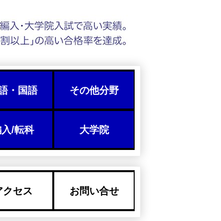
語・国語
その他分野
入/転科
大学院
アクセス
お問い合せ