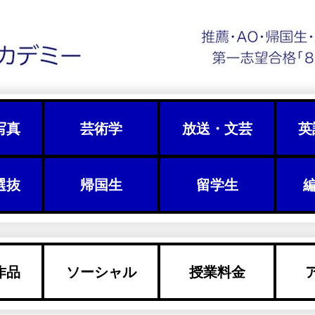
写真
芸術学
放送・文芸
英
選抜
帰国生
留学生
編
作品
ソーシャル
授業料金