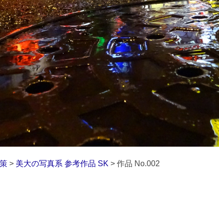
対策
>
美大の写真系 参考作品 SK
> 作品 No.002