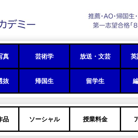
写真
芸術学
放送・文芸
英
選抜
帰国生
留学生
編
作品
ソーシャル
授業料金