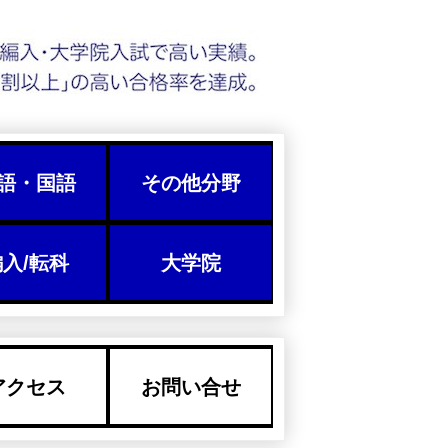
語・国語
その他分野
入/転科
大学院
アクセス
お問い合せ