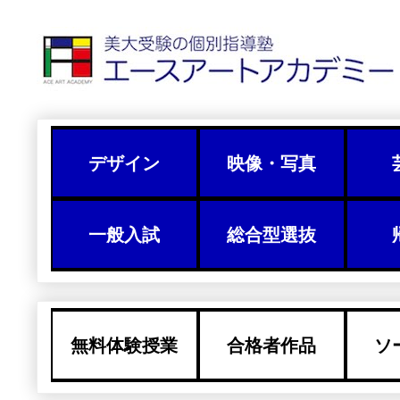
デザイン
映像・写真
一般入試
総合型選抜
無料体験授業
合格者作品
ソ