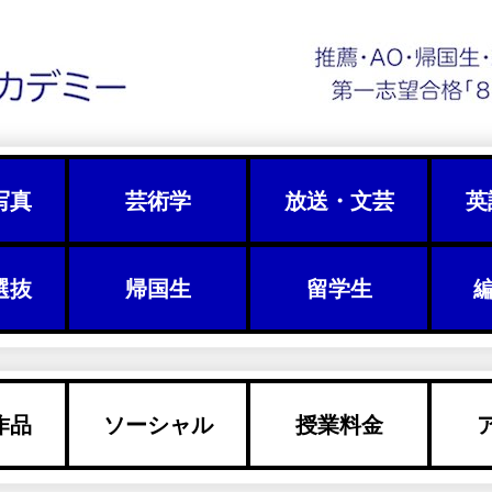
写真
芸術学
放送・文芸
英
選抜
帰国生
留学生
編
作品
ソーシャル
授業料金