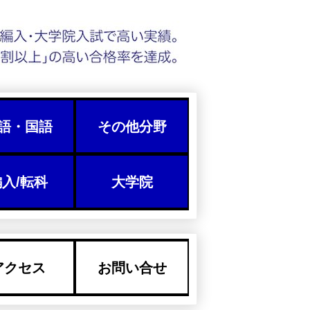
語・国語
その他分野
入/転科
大学院
アクセス
お問い合せ