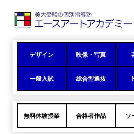
デザイン
映像・写真
一般入試
総合型選抜
無料体験授業
合格者作品
ソ