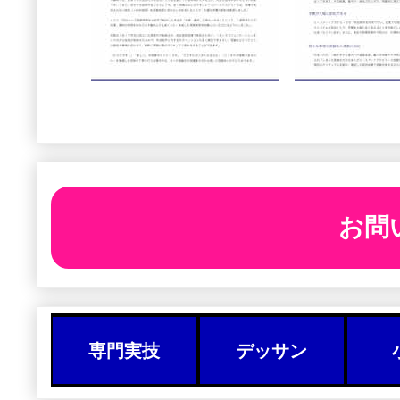
お問
専門実技
デッサン