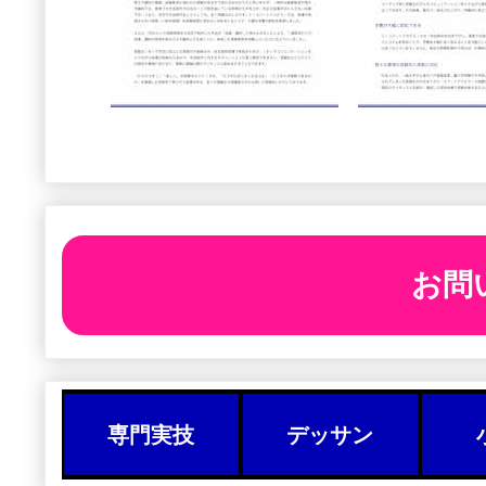
お問
専門実技
デッサン