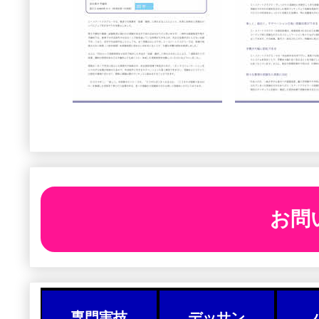
お問
専門実技
デッサン