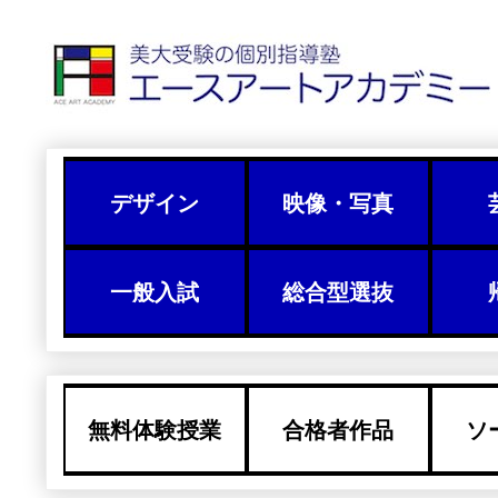
デザイン
映像・写真
一般入試
総合型選抜
無料体験授業
合格者作品
ソ