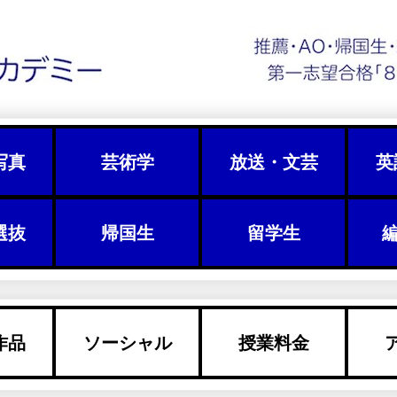
写真
芸術学
放送・文芸
英
選抜
帰国生
留学生
編
作品
ソーシャル
授業料金