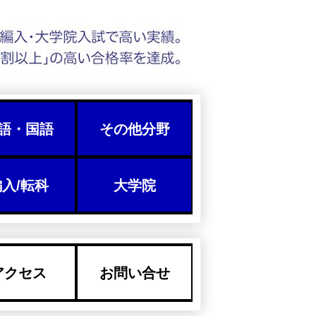
語・国語
その他分野
入/転科
大学院
アクセス
お問い合せ